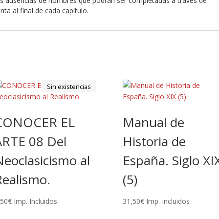
les ausencias de nombres que podrán ser completadas a través de
nta al final de cada capítulo.
s
Sin existencias
CONOCER EL
Manual de
ARTE 08 Del
Historia de
eoclasicismo al
España. Siglo XI
Realismo.
(5)
,50
€
Imp. Incluidos
31,50
€
Imp. Incluidos