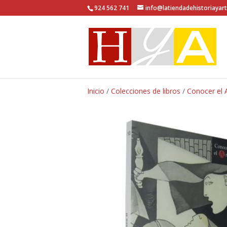
924 562 741
info@latiendadehistoriayar
Inicio
/
Colecciones de libros
/
Conocer el 