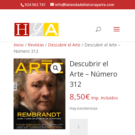
924 562 741
info@latiendadehistoriayarte.com
Inicio
/
Revistas
/
Descubrir el Arte
/ Descubrir el Arte –
Número 312
Descubrir el
Arte – Número
312
8,50
€
Imp. Incluidos
Hay existencias
Descubrir
el
Arte