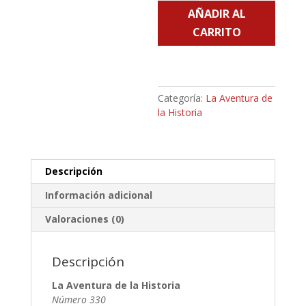
AÑADIR AL
la
Historia
CARRITO
-
Número
330
cantidad
Categoría:
La Aventura de
la Historia
Descripción
Información adicional
Valoraciones (0)
Descripción
La Aventura de la Historia
Número 330