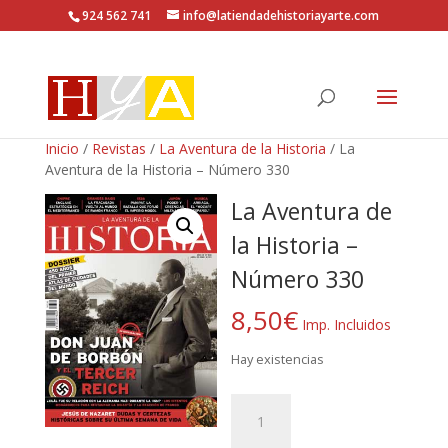
924 562 741
info@latiendadehistoriayarte.com
Inicio
/
Revistas
/
La Aventura de la Historia
/ La
Aventura de la Historia – Número 330
La Aventura de
la Historia –
Número 330
8,50
€
Imp. Incluidos
Hay existencias
La
Aventura
de