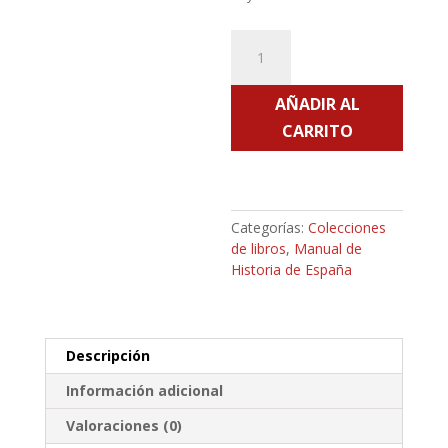
Manual
de
Historia
AÑADIR AL
de
España.
CARRITO
Siglo
XIX
(5)
cantidad
Categorías:
Colecciones
de libros
,
Manual de
Historia de España
Descripción
Información adicional
Valoraciones (0)